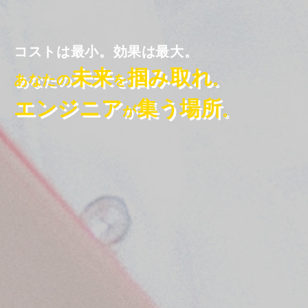
コストは最小。効果は最大。
未来
掴み取れ
あなたの
を
。
エンジニア
集う場所
が
。